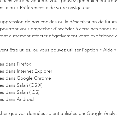
 dans votre navigateur. Vous pouvez généralement trou
ons
»
ou
«
Préférences
»
de votre navigateur.
 suppression de nos cookies ou la désactivation de futur
 pourront vous empêcher d'accéder à certaines zones ou
ront autrement affecter négativement votre expérience d'
vent être utiles, ou vous pouvez utiliser l'option
«
Aide
»
es dans Firefox
es dans Internet Explorer
ies dans Google Chrome
s dans Safari (OS X)
s dans Safari (iOS)
es dans Android
her que vos données soient utilisées par Google Analytic