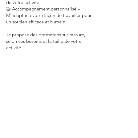
de votre activité
🤝 Accompagnement personnalisé –
M’adapter à votre façon de travailler pour
un soutien efficace et humain
Je propose des prestations sur mesure,
selon vos besoins et la taille de votre
activité.
📧 Contact :
paola@planifadmin.fr
06.84.47.87.73
💻
https://planifadmin.fr
💼 Formules sur mesure
planifadmin.fr
Mentions légales
Politique en matière de cookies