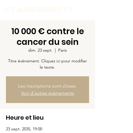
LES AUDACIEUSES 2.0
10 000 € contre le
cancer du sein
dim. 23 sept.
  |  
Paris
Titre événement. Cliquez ici pour modifier
le texte.
Les inscriptions sont closes.
Voir d'autres événements
Heure et lieu
23 sept. 2035, 19:00